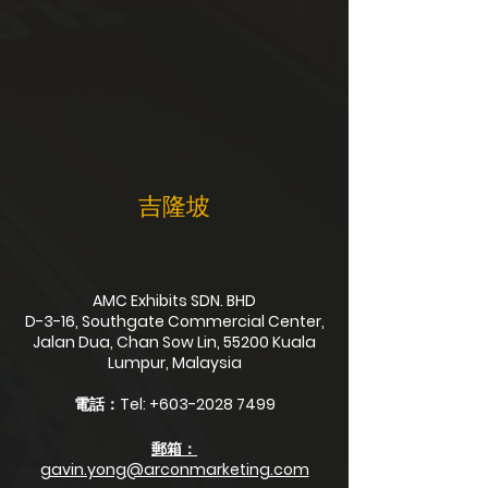
吉隆坡
AMC Exhibits SDN. BHD
D-3-16, Southgate Commercial Center,
Jalan Dua, Chan Sow Lin, 55200 Kuala
Lumpur, Malaysia
電話：Tel:
+603-2028 7499
郵箱：
gavin.yong@arconmarketing.com