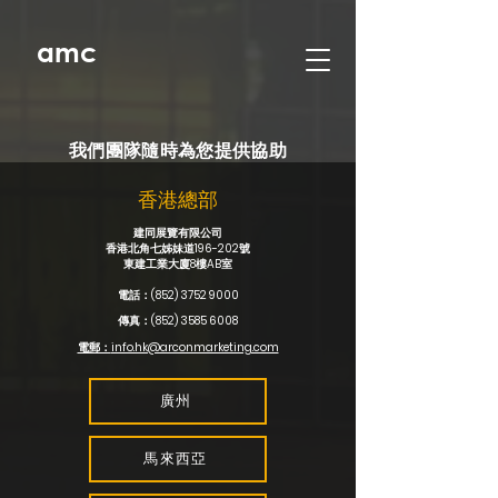
amc
我們團隊隨時為您提供協助
香港總部
建
同
展覽有限公司
香港北角七姊妹道196-202號
東建工業大廈8樓AB室
電話：(852)
3752 9000
傳真：(852)
3585 6008
電郵：
info.hk@arconmarketing.com
廣州
馬來西亞